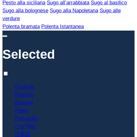
Pesto alla siciliana
Sugo all’arrabbiata
Sugo al basilico
Sugo alla bolognese
Sugo alla Napoletana
Sugo alle
verdure
Polenta bramata
Polenta Istantanea
Selected
English
Français
Deutsch
Español
Polski
Português
ภาษาไทย
日本語