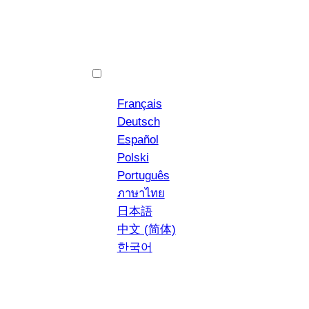
Vai
al
contenuto
English
Français
Deutsch
Español
Polski
YouTube
Instagram
NEWS
Português
ภาษาไทย
日本語
中文 (简体)
한국어