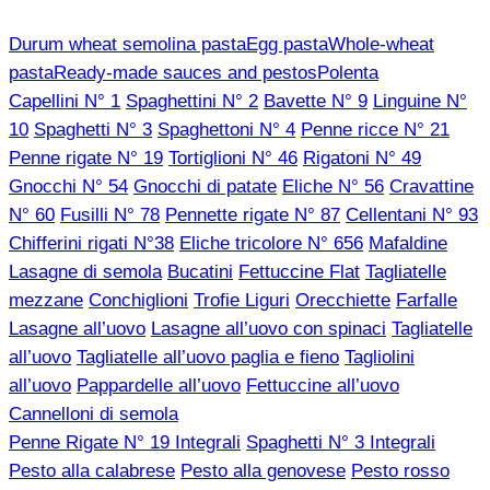
Durum wheat semolina pasta
Egg pasta
Whole-wheat
pasta
Ready-made sauces and pestos
Polenta
Capellini N° 1
Spaghettini N° 2
Bavette N° 9
Linguine N°
10
Spaghetti N° 3
Spaghettoni N° 4
Penne ricce N° 21
Penne rigate N° 19
Tortiglioni N° 46
Rigatoni N° 49
Gnocchi N° 54
Gnocchi di patate
Eliche N° 56
Cravattine
N° 60
Fusilli N° 78
Pennette rigate N° 87
Cellentani N° 93
Chifferini rigati N°38
Eliche tricolore N° 656
Mafaldine
Lasagne di semola
Bucatini
Fettuccine Flat
Tagliatelle
mezzane
Conchiglioni
Trofie Liguri
Orecchiette
Farfalle
Lasagne all’uovo
Lasagne all’uovo con spinaci
Tagliatelle
all’uovo
Tagliatelle all’uovo paglia e fieno
Tagliolini
all’uovo
Pappardelle all’uovo
Fettuccine all’uovo
Cannelloni di semola
Penne Rigate N° 19 Integrali
Spaghetti N° 3 Integrali
Pesto alla calabrese
Pesto alla genovese
Pesto rosso