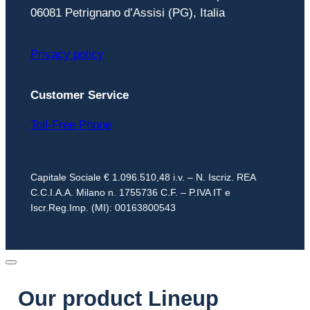
06081 Petrignano d’Assisi (PG), Italia
Privacy policy
Customer Service
Toll-Free Phone
Capitale Sociale € 1.096.510,48 i.v. – N. Iscriz. REA
C.C.I.A.A. Milano n. 1755736 C.F. – P.IVA IT e
Iscr.Reg.Imp. (MI): 00163800543
Our product Lineup