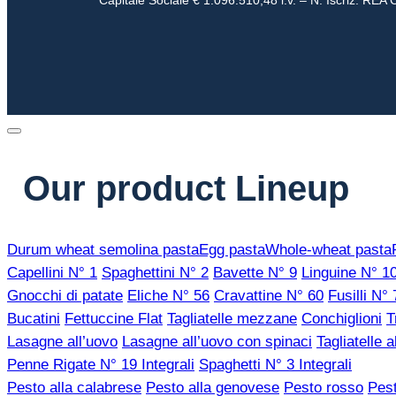
Capitale Sociale € 1.096.510,48 i.v. – N. Iscriz. REA
Our product Lineup
Durum wheat semolina pasta
Egg pasta
Whole-wheat pasta
Capellini N° 1
Spaghettini N° 2
Bavette N° 9
Linguine N° 1
Gnocchi di patate
Eliche N° 56
Cravattine N° 60
Fusilli N° 
Bucatini
Fettuccine Flat
Tagliatelle mezzane
Conchiglioni
T
Lasagne all’uovo
Lasagne all’uovo con spinaci
Tagliatelle a
Penne Rigate N° 19 Integrali
Spaghetti N° 3 Integrali
Pesto alla calabrese
Pesto alla genovese
Pesto rosso
Pest