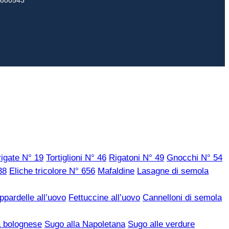
63800543
igate N° 19
Tortiglioni N° 46
Rigatoni N° 49
Gnocchi N° 54
38
Eliche tricolore N° 656
Mafaldine
Lasagne di semola
ppardelle all’uovo
Fettuccine all’uovo
Cannelloni di semola
a bolognese
Sugo alla Napoletana
Sugo alle verdure