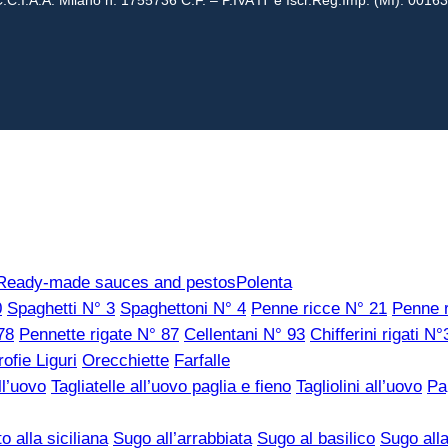
 C.C.I.A.A. Milano n. 1755736 C.F. – P.IVA IT e Iscr.Reg.Imp. (MI): 001
Ready-made sauces and pestos
Polenta
0
Spaghetti N° 3
Spaghettoni N° 4
Penne ricce N° 21
Penne r
78
Pennette rigate N° 87
Cellentani N° 93
Chifferini rigati N°
rofie Liguri
Orecchiette
Farfalle
ll’uovo
Tagliatelle all’uovo paglia e fieno
Tagliolini all’uovo
Pa
o alla siciliana
Sugo all’arrabbiata
Sugo al basilico
Sugo all