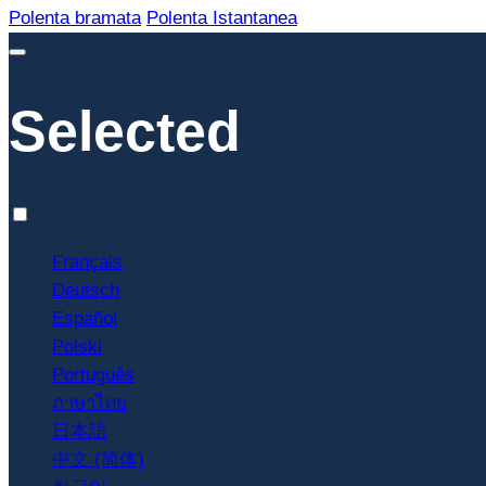
Polenta bramata
Polenta Istantanea
Selected
English
Français
Deutsch
Español
Polski
Português
ภาษาไทย
日本語
中文 (简体)