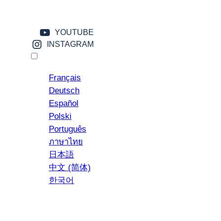
DY-MADE SAUCES AND PESTOS
POLENTA
YOUTUBE
AY
NEWS
PRIVACY POLICY
INSTAGRAM
English
Français
Deutsch
Español
Polski
YouTube
Instagram
Português
ภาษาไทย
日本語
中文 (简体)
한국어