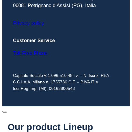
06081 Petrignano d’Assisi (PG), Italia
Privacy policy
Customer Service
Toll-Free Phone
Capitale Sociale € 1.096.510,48 i.v. – N. Iscriz. REA
C.C.I.A.A. Milano n. 1755736 C.F. – P.IVA IT e
Iscr.Reg.Imp. (MI): 00163800543
Our product Lineup