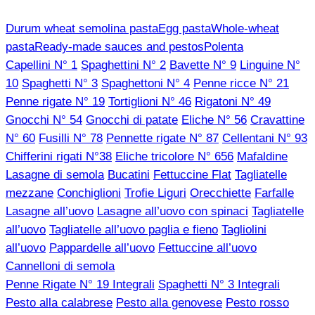
Durum wheat semolina pasta
Egg pasta
Whole-wheat
pasta
Ready-made sauces and pestos
Polenta
Capellini N° 1
Spaghettini N° 2
Bavette N° 9
Linguine N°
10
Spaghetti N° 3
Spaghettoni N° 4
Penne ricce N° 21
Penne rigate N° 19
Tortiglioni N° 46
Rigatoni N° 49
Gnocchi N° 54
Gnocchi di patate
Eliche N° 56
Cravattine
N° 60
Fusilli N° 78
Pennette rigate N° 87
Cellentani N° 93
Chifferini rigati N°38
Eliche tricolore N° 656
Mafaldine
Lasagne di semola
Bucatini
Fettuccine Flat
Tagliatelle
mezzane
Conchiglioni
Trofie Liguri
Orecchiette
Farfalle
Lasagne all’uovo
Lasagne all’uovo con spinaci
Tagliatelle
all’uovo
Tagliatelle all’uovo paglia e fieno
Tagliolini
all’uovo
Pappardelle all’uovo
Fettuccine all’uovo
Cannelloni di semola
Penne Rigate N° 19 Integrali
Spaghetti N° 3 Integrali
Pesto alla calabrese
Pesto alla genovese
Pesto rosso