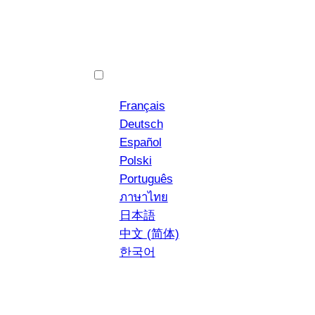
Vai
al
contenuto
English
Français
Deutsch
Español
Polski
YouTube
Instagram
NEWS
Português
ภาษาไทย
日本語
中文 (简体)
한국어