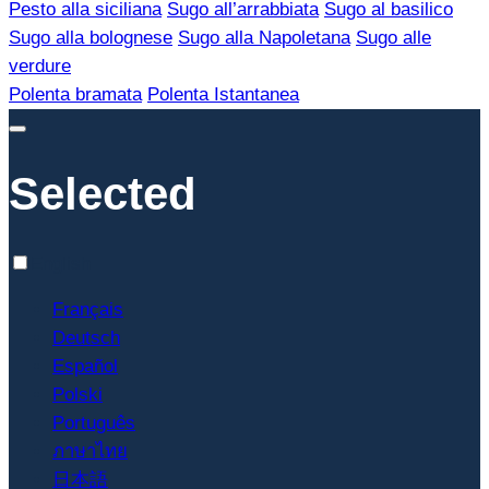
Pesto alla siciliana
Sugo all’arrabbiata
Sugo al basilico
Sugo alla bolognese
Sugo alla Napoletana
Sugo alle
verdure
Polenta bramata
Polenta Istantanea
Selected
English
Français
Deutsch
Español
Polski
Português
ภาษาไทย
日本語