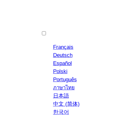
Vai
al
contenuto
English
Français
Deutsch
Español
Polski
YouTube
Instagram
NEWS
Português
ภาษาไทย
日本語
中文 (简体)
한국어