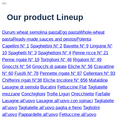
Our product Lineup
Durum wheat semolina pasta
Egg pasta
Whole-wheat
pasta
Ready-made sauces and pestos
Polenta
Capellini N° 1
Spaghettini N° 2
Bavette N° 9
Linguine N°
10
Spaghetti N° 3
Spaghettoni N° 4
Penne ricce N° 21
Penne rigate N° 19
Tortiglioni N° 46
Rigatoni N° 49
Gnocchi N° 54
Gnocchi di patate
Eliche N° 56
Cravattine
N° 60
Fusilli N° 78
Pennette rigate N° 87
Cellentani N° 93
Chifferini rigati N°38
Eliche tricolore N° 656
Mafaldine
Lasagne di semola
Bucatini
Fettuccine Flat
Tagliatelle
mezzane
Conchiglioni
Trofie Liguri
Orecchiette
Farfalle
Lasagne all’uovo
Lasagne all’uovo con spinaci
Tagliatelle
all’uovo
Tagliatelle all’uovo paglia e fieno
Tagliolini
all’uovo
Pappardelle all’uovo
Fettuccine all’uovo