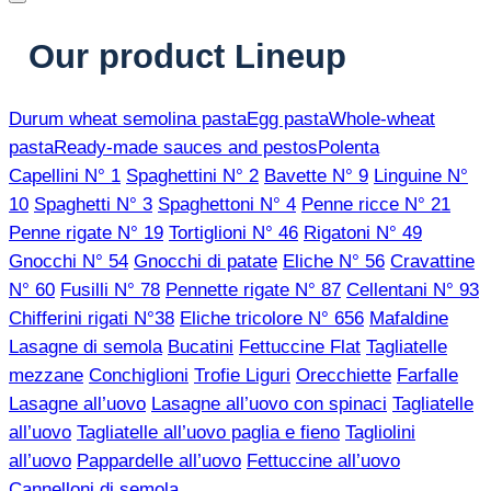
Our product Lineup
Durum wheat semolina pasta
Egg pasta
Whole-wheat
pasta
Ready-made sauces and pestos
Polenta
Capellini N° 1
Spaghettini N° 2
Bavette N° 9
Linguine N°
10
Spaghetti N° 3
Spaghettoni N° 4
Penne ricce N° 21
Penne rigate N° 19
Tortiglioni N° 46
Rigatoni N° 49
Gnocchi N° 54
Gnocchi di patate
Eliche N° 56
Cravattine
N° 60
Fusilli N° 78
Pennette rigate N° 87
Cellentani N° 93
Chifferini rigati N°38
Eliche tricolore N° 656
Mafaldine
Lasagne di semola
Bucatini
Fettuccine Flat
Tagliatelle
mezzane
Conchiglioni
Trofie Liguri
Orecchiette
Farfalle
Lasagne all’uovo
Lasagne all’uovo con spinaci
Tagliatelle
all’uovo
Tagliatelle all’uovo paglia e fieno
Tagliolini
all’uovo
Pappardelle all’uovo
Fettuccine all’uovo
Cannelloni di semola