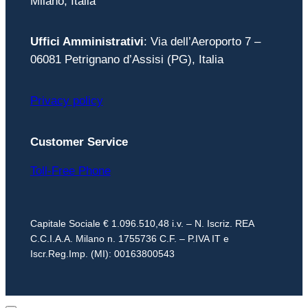
Milano, Italia
Uffici Amministrativi
: Via dell’Aeroporto 7 –
06081 Petrignano d’Assisi (PG), Italia
Privacy policy
Customer Service
Toll-Free Phone
Capitale Sociale € 1.096.510,48 i.v. – N. Iscriz. REA
C.C.I.A.A. Milano n. 1755736 C.F. – P.IVA IT e
Iscr.Reg.Imp. (MI): 00163800543