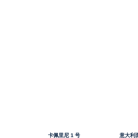
卡佩里尼 1 号
意大利面