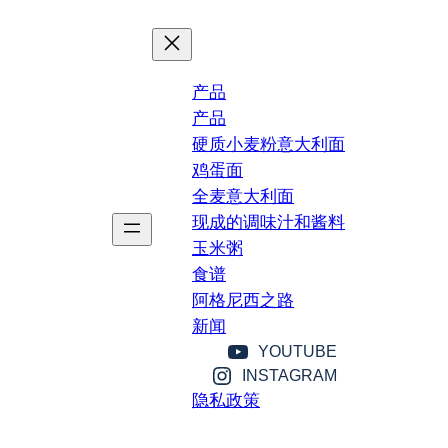
产品
产品
硬质小麦粉意大利面
鸡蛋面
全麦意大利面
现成的调味汁和酱料
玉米粥
食谱
阿格尼西之路
新闻
YOUTUBE
INSTAGRAM
隐私政策