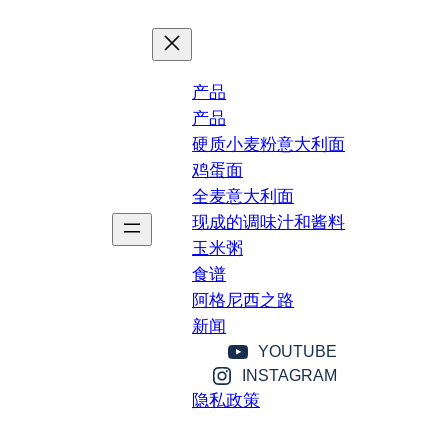
产品
产品
硬质小麦粉意大利面
鸡蛋面
全麦意大利面
现成的调味汁和酱料
玉米粥
食谱
阿格尼西之路
新闻
YOUTUBE
INSTAGRAM
隐私政策