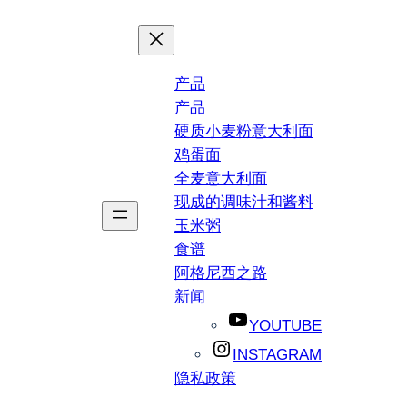
产品
产品
硬质小麦粉意大利面
鸡蛋面
全麦意大利面
现成的调味汁和酱料
玉米粥
食谱
阿格尼西之路
新闻
YOUTUBE
INSTAGRAM
隐私政策