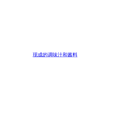
绿色之糖
现成的调味汁和酱料