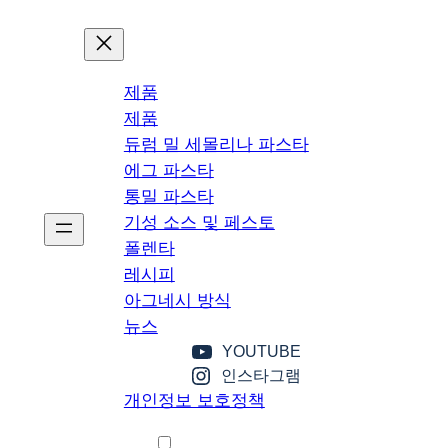
본
문
으
제품
로
제품
이
듀럼 밀 세몰리나 파스타
동
에그 파스타
통밀 파스타
기성 소스 및 페스토
폴렌타
레시피
아그네시 방식
뉴스
YOUTUBE
인스타그램
개인정보 보호정책
한국어