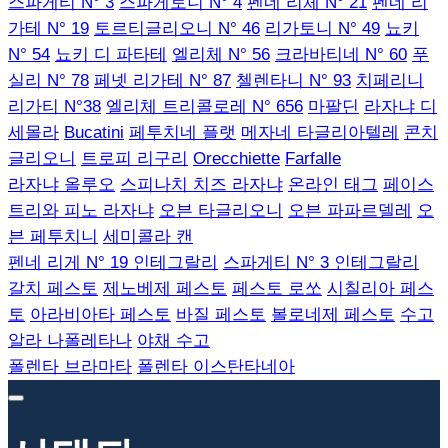
스파게티 N° 3
스파게토니 N° 4
펜네 리체 N° 21
펜네 리
가테 N° 19
토르티글리오니 N° 46
리가토니 N° 49
뇨키
N° 54
뇨키 디 파타테
엘리체 N° 56
크라바티네 N° 60
푸
실리 N° 78
페넷 리가테 N° 87
첼렌타니 N° 93
치페리니
리가티 N°38
엘리체 트리콜로레 N° 656
마팔딘
라자냐 디
세몰라
Bucatini
페투치네 플랫
메자네 타글리아텔레
콘치
글리오니
트로피 리구리
Orecchiette
Farfalle
라자냐 올루오
스피나치 치즈 라자냐
온라인 태그
페이스
트리와 피노 라자냐
오븐 타글리오니
오븐 파파르델레
오
븐 페투치니
세미콜라 캔
펜네 리게 N° 19 인테그랄리
스파게티 N° 3 인테그랄리
갈치 페스토
제노베제 페스토
페스토 로쏘
시칠리아 페스
토
아라비아타 페스토
바질 페스토
볼로네제 페스토
수고
알라 나폴레타나
야채 수고
폴렌타 브라마타
폴렌타 이스탄타네아