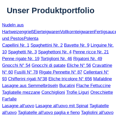
Unser Produktportfolio
Nudeln aus
Hartweizengrieß
Eierteigwaren
Vollkornteigwaren
Fertigsauc
und Pestos
Polenta
Capellini Nr. 1
Spaghettini Nr. 2
Bavette Nr. 9
Linguine Nr.
10
Spaghetti Nr. 3
Spaghettoni Nr. 4
Penne ricce Nr. 21
Penne rigate Nr. 19
Tortiglioni Nr. 46
Rigatoni Nr. 49
Gnocchi N° 54
Gnocchi di patate
Eliche N° 56
Cravattine
N° 60
Fusilli N° 78
Rigate Pennette N° 87
Cellentani N°
93
Chifferini rigati N°38
Eliche tricolore N° 656
Mafaldine
Lasagne aus Semmelbröseln
Bucatini
Flache Fettuccine
Tagliatelle mezzane
Conchiglioni
Trofie Liguri
Orecchiette
Farfalle
Lasagne all'uovo
Lasagne all'uovo mit Spinat
Tagliatelle
all'uovo
Tagliatelle all'uovo paglia e fieno
Tagliolini all'uovo