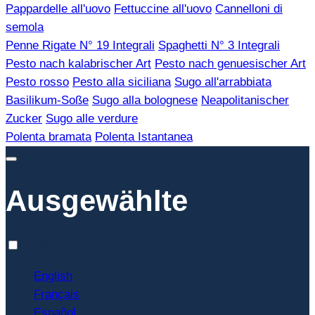
Pappardelle all'uovo
Fettuccine all'uovo
Cannelloni di
semola
Penne Rigate N° 19 Integrali
Spaghetti N° 3 Integrali
Pesto nach kalabrischer Art
Pesto nach genuesischer Art
Pesto rosso
Pesto alla siciliana
Sugo all'arrabbiata
Basilikum-Soße
Sugo alla bolognese
Neapolitanischer
Zucker
Sugo alle verdure
Polenta bramata
Polenta Istantanea
Ausgewählte
Deutsch
English
Français
Español