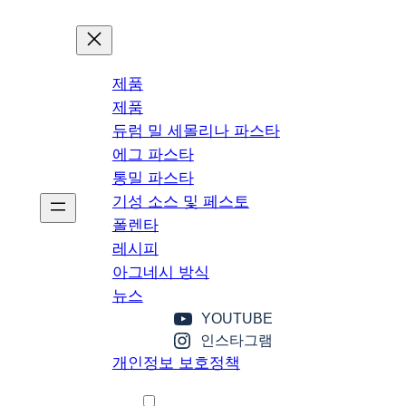
본
문
으
제품
로
제품
이
듀럼 밀 세몰리나 파스타
동
에그 파스타
통밀 파스타
기성 소스 및 페스토
폴렌타
레시피
아그네시 방식
뉴스
YOUTUBE
인스타그램
개인정보 보호정책
한국어