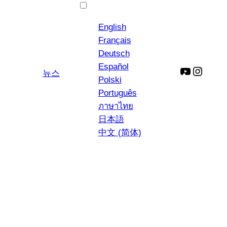
한국어
English
Français
Deutsch
Español
YouTube
인
뉴스
Polski
스
Português
타
ภาษาไทย
그
日本語
램
中文 (简体)
페스토 알라 칼라브
레스