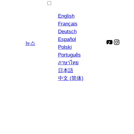
한국어
English
Français
Deutsch
Español
YouTube
인
뉴스
Polski
스
Português
타
ภาษาไทย
그
日本語
램
中文 (简体)
모든 푸르름을 즐기
세요