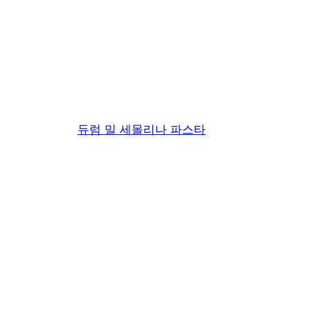
스파게토니 N°
듀럼 밀 세몰리나 파스타