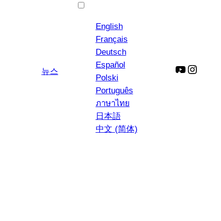
한국어
English
Français
Deutsch
Español
YouTube
인
뉴스
Polski
스
Português
타
ภาษาไทย
그
日本語
램
中文 (简体)
새 페이지로 이동하
여 시작하기