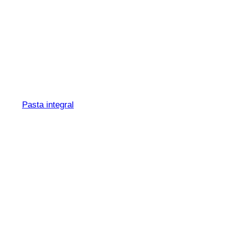
Spaghetti N° 3
Integrali
Pasta integral