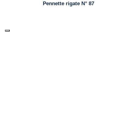
Pennette rigate N° 87
Cellentani N° 93
Chifferini rigati N°38
Eliche tricolore N° 656