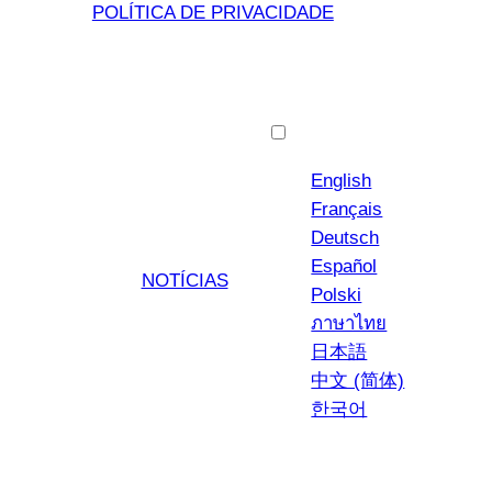
POLÍTICA DE PRIVACIDADE
Português
English
Français
Deutsch
Español
NOTÍCIAS
Polski
ภาษาไทย
日本語
中文 (简体)
한국어
YouTub
Insta