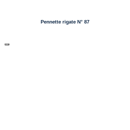
Pennette rigate N° 87
Cellentani N° 93
Chifferini rigati N°38
Eliche tricolore N° 656