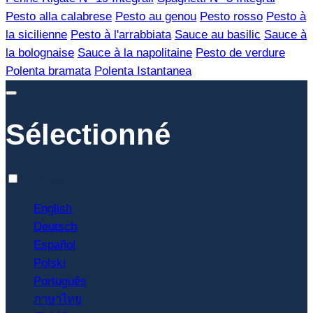
Pesto alla calabrese
Pesto au genou
Pesto rosso
Pesto à
la sicilienne
Pesto à l'arrabbiata
Sauce au basilic
Sauce à
la bolognaise
Sauce à la napolitaine
Pesto de verdure
Polenta bramata
Polenta Istantanea
Sélectionné
Français
English
Deutsch
Español
Polski
Português
ภาษาไทย