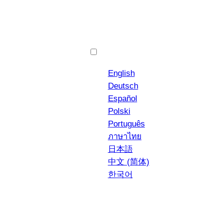
Aller
au
contenu
Français
English
Deutsch
Español
Polski
YouTube
Instagr
ACTUALITÉS
Português
ภาษาไทย
日本語
中文 (简体)
한국어