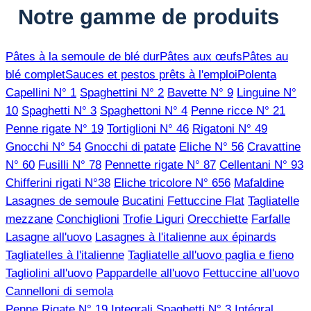
Notre gamme de produits
Pâtes à la semoule de blé dur
Pâtes aux œufs
Pâtes au
blé complet
Sauces et pestos prêts à l'emploi
Polenta
Capellini N° 1
Spaghettini N° 2
Bavette N° 9
Linguine N°
10
Spaghetti N° 3
Spaghettoni N° 4
Penne ricce N° 21
Penne rigate N° 19
Tortiglioni N° 46
Rigatoni N° 49
Gnocchi N° 54
Gnocchi di patate
Eliche N° 56
Cravattine
N° 60
Fusilli N° 78
Pennette rigate N° 87
Cellentani N° 93
Chifferini rigati N°38
Eliche tricolore N° 656
Mafaldine
Lasagnes de semoule
Bucatini
Fettuccine Flat
Tagliatelle
mezzane
Conchiglioni
Trofie Liguri
Orecchiette
Farfalle
Lasagne all'uovo
Lasagnes à l'italienne aux épinards
Tagliatelles à l'italienne
Tagliatelle all'uovo paglia e fieno
Tagliolini all'uovo
Pappardelle all'uovo
Fettuccine all'uovo
Cannelloni di semola
Penne Rigate N° 19 Integrali
Spaghetti N° 3 Intégral