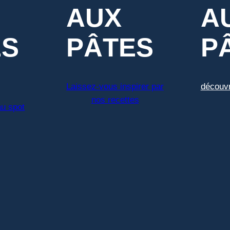
AUX
A
ES
PÂTES
P
Laissez-vous inspirer par
découvr
nos recettes
au spot