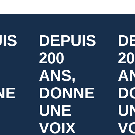
IS
DEPUIS
D
200
20
ANS,
A
NE
DONNE
D
UNE
U
VOIX
V