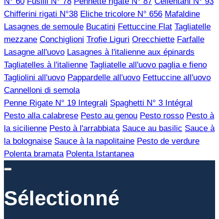
N° 60
Fusilli N° 78
Pennette rigate N° 87
Cellentani N° 93
Chifferini rigati N°38
Eliche tricolore N° 656
Mafaldine
Lasagnes de semoule
Bucatini
Fettuccine Flat
Tagliatelle
mezzane
Conchiglioni
Trofie Liguri
Orecchiette
Farfalle
Lasagne all'uovo
Lasagnes à l'italienne aux épinards
Tagliatelles à l'italienne
Tagliatelle all'uovo paglia e fieno
Tagliolini all'uovo
Pappardelle all'uovo
Fettuccine all'uovo
Cannelloni di semola
Penne Rigate N° 19 Integrali
Spaghetti N° 3 Intégral
Pesto alla calabrese
Pesto au genou
Pesto rosso
Pesto à
la sicilienne
Pesto à l'arrabbiata
Sauce au basilic
Sauce à
la bolognaise
Sauce à la napolitaine
Pesto de verdure
Polenta bramata
Polenta Istantanea
Sélectionné