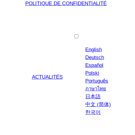
POLITIQUE DE CONFIDENTIALITÉ
Français
English
Deutsch
Español
Polski
ACTUALITÉS
Português
ภาษาไทย
日本語
中文 (简体)
한국어
YouTub
Insta