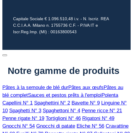
Capitale Sociale € 1.096.510,48 i.v. - N. Iscriz. REA
C.C.I.A.A. Milano n. 1755736 C.F. - P.IVA IT e
Iscr.Reg.Imp. (MI) : 00163800543
Notre gamme de produits
Pâtes à la semoule de blé dur
Pâtes aux œufs
Pâtes au
blé complet
Sauces et pestos prêts à l'emploi
Polenta
Capellini N° 1
Spaghettini N° 2
Bavette N° 9
Linguine N°
10
Spaghetti N° 3
Spaghettoni N° 4
Penne ricce N° 21
Penne rigate N° 19
Tortiglioni N° 46
Rigatoni N° 49
Gnocchi N° 54
Gnocchi di patate
Eliche N° 56
Cravattine