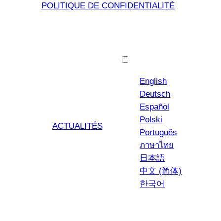
POLITIQUE DE CONFIDENTIALITÉ
Français
English
Deutsch
Español
Polski
ACTUALITÉS
Português
ภาษาไทย
日本語
中文 (简体)
한국어
YouTub
Insta