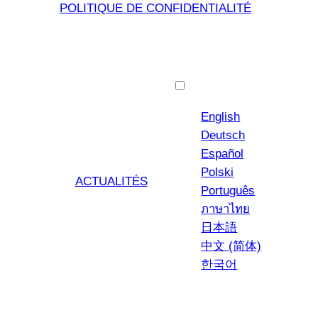
POLITIQUE DE CONFIDENTIALITÉ
Français
English
Deutsch
Español
Polski
ACTUALITÉS
Português
ภาษาไทย
日本語
中文 (简体)
한국어
YouTub
Insta