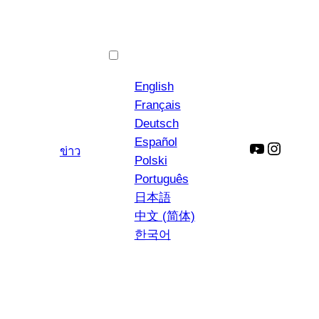
ภาษาไทย
English
Français
Deutsch
Español
ยู
อิน
ข่าว
Polski
ทูป
ส
Português
ตา
日本語
แกรม
中文 (简体)
한국어