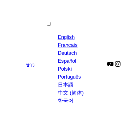
ภาษาไทย
English
Français
Deutsch
Español
ยู
อิน
ข่าว
Polski
ทูป
ส
Português
ตา
日本語
แกรม
中文 (简体)
한국어