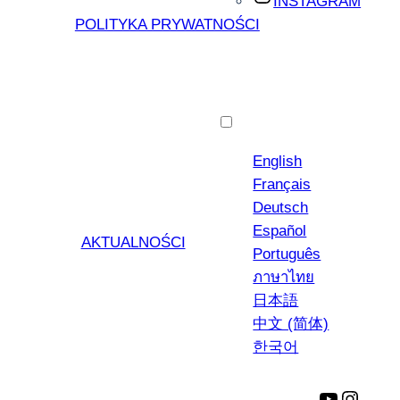
INSTAGRAM
POLITYKA PRYWATNOŚCI
Polski
English
Français
Deutsch
Español
AKTUALNOŚCI
Português
ภาษาไทย
日本語
中文 (简体)
한국어
YouTube
Insta