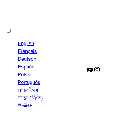
日本語
English
Français
Deutsch
Español
ユ
イ
Polski
ー
ン
Português
チ
ス
ภาษาไทย
ュ
タ
中文 (简体)
ー
グ
한국어
ブ
ラ
ム