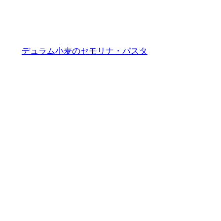
リガティ N°38
デュラム小麦のセモリナ・パスタ