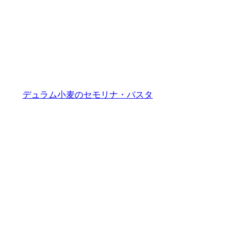
ュ
タ
ー
グ
スパゲッティーニ
ブ
ラ
ム
第2弾
デュラム小麦のセモリナ・パスタ