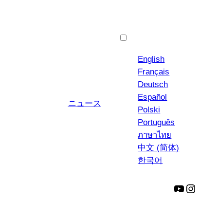
日本語
English
Français
Deutsch
Español
ニュース
Polski
Português
ภาษาไทย
中文 (简体)
한국어
ユ
イ
ー
ン
チ
ス