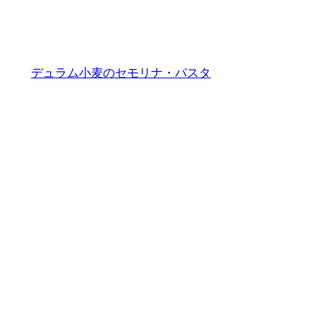
リ
デュラム小麦のセモリナ・パスタ