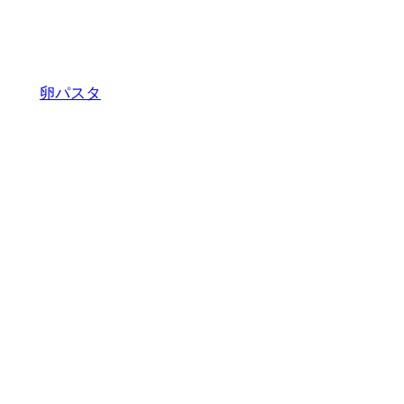
セモラ
卵パスタ