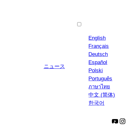
日本語
English
Français
Deutsch
Español
ニュース
Polski
Português
ภาษาไทย
中文 (简体)
한국어
ユ
イ
ー
ン
チ
ス