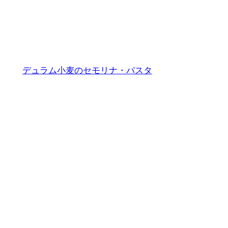
ュ
タ
ー
グ
パテのニョッキ
ブ
ラ
ム
デュラム小麦のセモリナ・パスタ