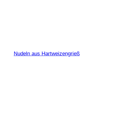
Spaghettini Nr. 2
Nudeln aus Hartweizengrieß