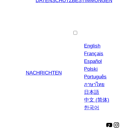
DATENSCHUTZBESTIMMUNGEN
Deutsch
English
Français
Español
Polski
NACHRICHTEN
Português
ภาษาไทย
日本語
中文 (简体)
한국어
YouTube
Insta