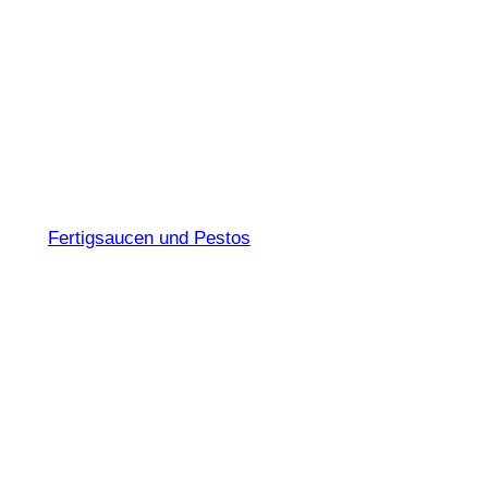
Pesto alla
calabrese
Fertigsaucen und Pestos