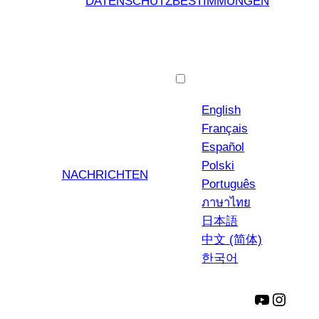
DATENSCHUTZBESTIMMUNGEN
Deutsch
English
Français
Español
Polski
NACHRICHTEN
Português
ภาษาไทย
日本語
中文 (简体)
한국어
YouTube
Insta