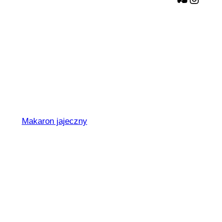
Fettuccine
all'uovo
Makaron jajeczny