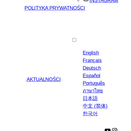
INSTAGRAM
POLITYKA PRYWATNOŚCI
Polski
English
Français
Deutsch
Español
AKTUALNOŚCI
Português
ภาษาไทย
日本語
中文 (简体)
한국어
YouTube
Insta