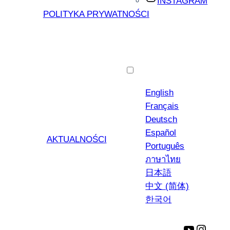
INSTAGRAM
POLITYKA PRYWATNOŚCI
Polski
English
Français
Deutsch
Español
AKTUALNOŚCI
Português
ภาษาไทย
日本語
中文 (简体)
한국어
YouTube
Insta