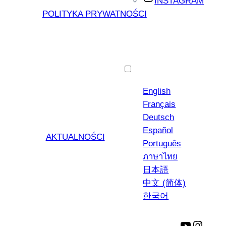
INSTAGRAM
POLITYKA PRYWATNOŚCI
Polski
English
Français
Deutsch
Español
AKTUALNOŚCI
Português
ภาษาไทย
日本語
中文 (简体)
한국어
YouTube
Insta