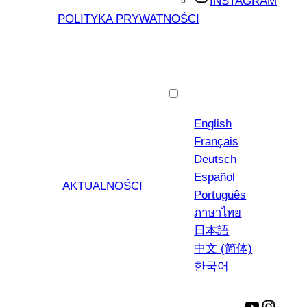
INSTAGRAM
POLITYKA PRYWATNOŚCI
Polski
English
Français
Deutsch
Español
AKTUALNOŚCI
Português
ภาษาไทย
日本語
中文 (简体)
한국어
YouTube
Insta