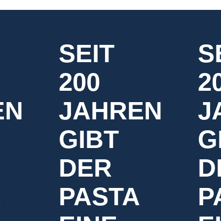
SEIT
S
200
2
EN
JAHREN
J
GIBT
G
DER
D
A
PASTA
P