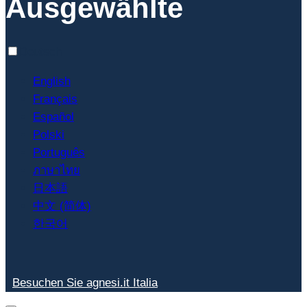
Ausgewählte
Deutsch
English
Français
Español
Polski
Português
ภาษาไทย
日本語
中文 (简体)
한국어
Besuchen Sie agnesi.it Italia