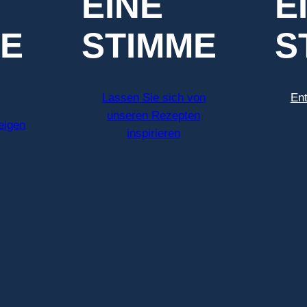
EINE
E
ME
STIMME
S
Lassen Sie sich von
En
unseren Rezepten
eigen
inspirieren