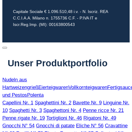
Capitale Sociale € 1.096.510,48 i.v. - N. Iscriz. REA
C.C.I.A.A. Milano n. 1755736 C.F. - P.IVA IT e
Iscr.Reg.Imp. (MI): 00163800543
Unser Produktportfolio
Nudeln aus
Hartweizengrieß
Eierteigwaren
Vollkornteigwaren
Fertigsauc
und Pestos
Polenta
Capellini Nr. 1
Spaghettini Nr. 2
Bavette Nr. 9
Linguine Nr.
10
Spaghetti Nr. 3
Spaghettoni Nr. 4
Penne ricce Nr. 21
Penne rigate Nr. 19
Tortiglioni Nr. 46
Rigatoni Nr. 49
Gnocchi N° 54
Gnocchi di patate
Eliche N° 56
Cravattine