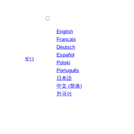
ภาษาไทย
English
Français
Deutsch
Español
ยูทูป
อินสตาแกรม
ข่าว
Polski
Português
日本語
中文 (简体)
한국어
สปาเก็ตตี้โฮลวีทกับ