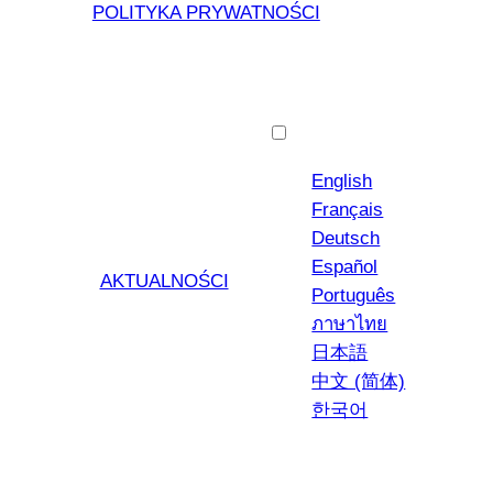
POLITYKA PRYWATNOŚCI
Polski
English
Français
Deutsch
Español
AKTUALNOŚCI
Português
ภาษาไทย
日本語
中文 (简体)
한국어
YouTub
Insta