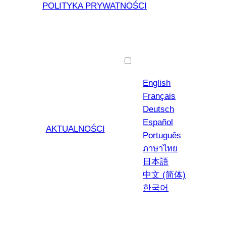
POLITYKA PRYWATNOŚCI
Polski
English
Français
Deutsch
Español
AKTUALNOŚCI
Português
ภาษาไทย
日本語
中文 (简体)
한국어
YouTub
Insta