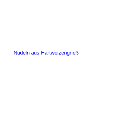
Spaghetti N° 3
Nudeln aus Hartweizengrieß