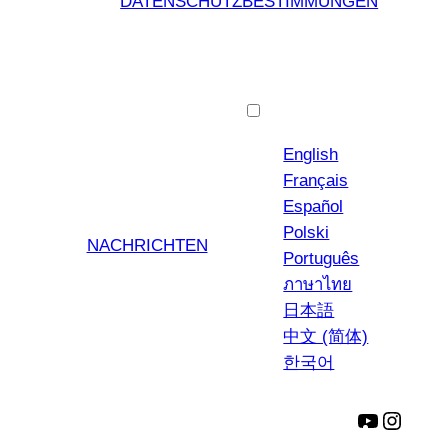
DATENSCHUTZBESTIMMUNGEN
Deutsch
English
Français
Español
Polski
NACHRICHTEN
Português
ภาษาไทย
日本語
中文 (简体)
한국어
YouTube
Insta