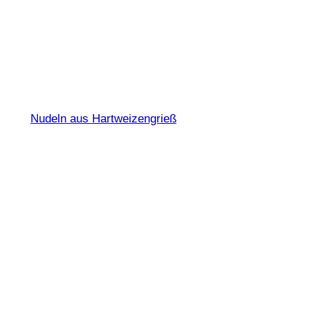
Eliche N° 56
Nudeln aus Hartweizengrieß