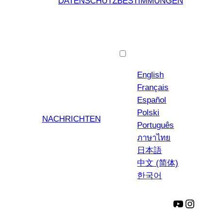
DATENSCHUTZBESTIMMUNGEN
Deutsch
English
Français
Español
Polski
NACHRICHTEN
Português
ภาษาไทย
日本語
中文 (简体)
한국어
YouTube
Insta