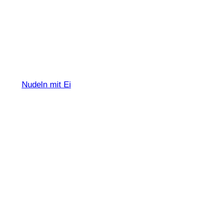
Tagliolini all'uovo
Nudeln mit Ei