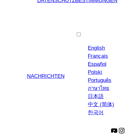
DATENSCHUTZBESTIMMUNGEN
Deutsch
English
Français
Español
Polski
NACHRICHTEN
Português
ภาษาไทย
日本語
中文 (简体)
한국어
YouTube
Insta