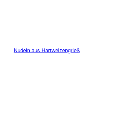
Fettuccine flach
Nudeln aus Hartweizengrieß