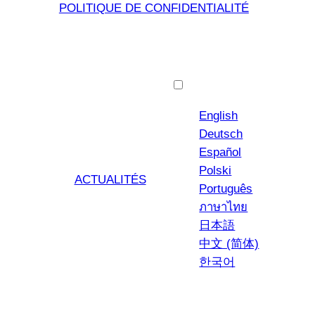
POLITIQUE DE CONFIDENTIALITÉ
Français
English
Deutsch
Español
Polski
ACTUALITÉS
Português
ภาษาไทย
日本語
中文 (简体)
한국어
YouTub
Insta