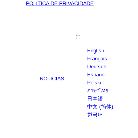
POLÍTICA DE PRIVACIDADE
Português
English
Français
Deutsch
Español
NOTÍCIAS
Polski
ภาษาไทย
日本語
中文 (简体)
한국어
YouTub
Insta